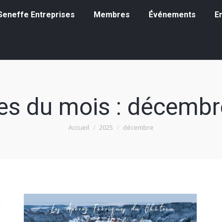
eneffe Entreprises
Membres
Événements
Emp
à Seneffe Entreprises
Membres
Événements
E
es du mois :
décembr
Accueil
2025
décembre
Vous êtes ici :