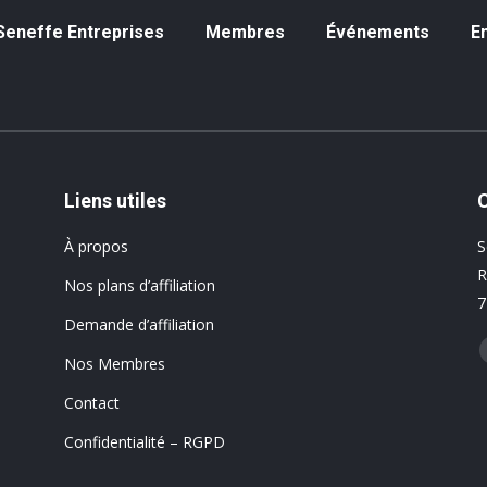
eneffe Entreprises
Membres
Événements
Emp
à Seneffe Entreprises
Membres
Événements
E
Liens utiles
À propos
S
R
Nos plans d’affiliation
7
Demande d’affiliation
T
Nos Membres
Contact
Confidentialité – RGPD