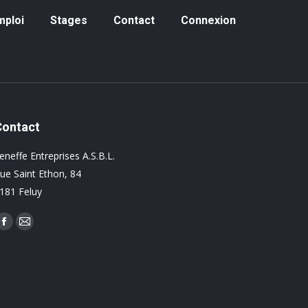
loi
Stages
Contact
Connexion
mploi
Stages
Contact
Connexion
Contact
eneffe Entreprises A.S.B.L.
ue Saint Ethon, 84
181 Feluy
rouvez nous sur :
Facebook
Mail