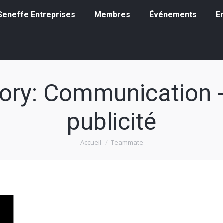
eneffe Entreprises
Membres
Événements
Emp
à Seneffe Entreprises
Membres
Événements
E
ory:
Communication -
publicité
Accueil
Teammate
Vous êtes ici :