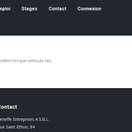
loi
Stages
Contact
Connexion
mploi
Stages
Contact
Connexion
llen tesque vehicula nisi.
Contact
eneffe Entreprises A.S.B.L.
ue Saint Ethon, 84