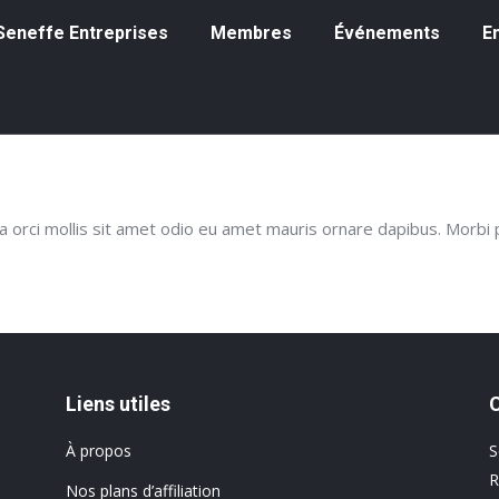
eneffe Entreprises
Membres
Événements
Emp
à Seneffe Entreprises
Membres
Événements
E
rci mollis sit amet odio eu amet mauris ornare dapibus. Morbi pe
Liens utiles
À propos
S
R
Nos plans d’affiliation