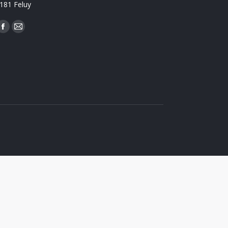
181 Feluy
rouvez nous sur :
Facebook
Mail