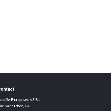
Contact
eneffe Entreprises A.S.B.L.
ue Saint Ethon, 84