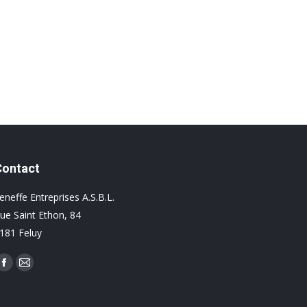
Contact
eneffe Entreprises A.S.B.L.
ue Saint Ethon, 84
181 Feluy
rouvez nous sur :
Facebook
Mail