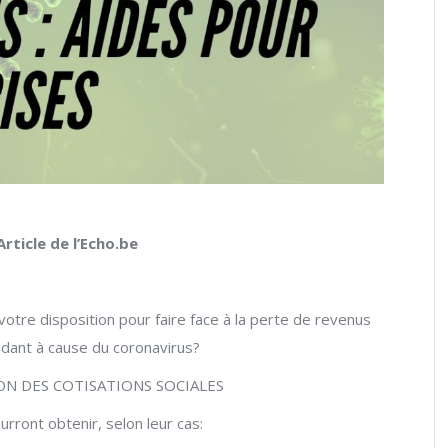
ticle de l’Echo.be
otre disposition pour faire face à la perte de revenus
endant à cause du coronavirus?
ION DES COTISATIONS SOCIALES
ront obtenir, selon leur cas: