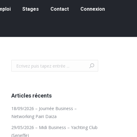
loi
Stages
Contact
Connexion
mploi
Stages
Contact
Connexion
Recherche
Articles récents
18/09/2026 – Journée Business –
Networking Pairi Daiza
29/05/2026 – Midi Business – Yachting Club
(Seneffe)