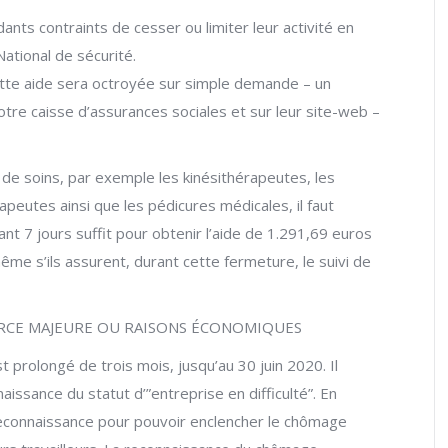
nts contraints de cesser ou limiter leur activité en
ational de sécurité.
cette aide sera octroyée sur simple demande – un
otre caisse d’assurances sociales et sur leur site-web –
de soins, par exemple les kinésithérapeutes, les
peutes ainsi que les pédicures médicales, il faut
ant 7 jours suffit pour obtenir l’aide de 1.291,69 euros
même s’ils assurent, durant cette fermeture, le suivi de
RCE MAJEURE OU RAISONS ÉCONOMIQUES
prolongé de trois mois, jusqu’au 30 juin 2020. Il
aissance du statut d’”entreprise en difficulté”. En
reconnaissance pour pouvoir enclencher le chômage