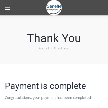
Thank You
Accueil
Thank You
Vous êtes ici :
Payment is complete
Congratulations, your payment has been completed!