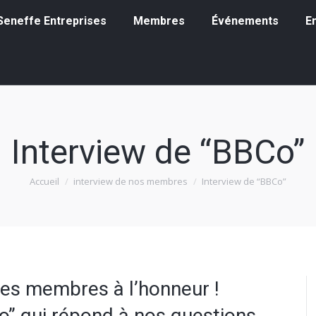
eneffe Entreprises
Membres
Événements
Emp
à Seneffe Entreprises
Membres
Événements
E
Interview de “BBCo”
Accueil
interview de nos membres
Interview de “BBCo”
Vous êtes ici :
ses membres à l’honneur !
o” qui répond à nos questions.