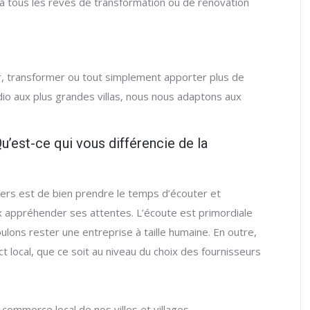
 à tous les rêves de transformation ou de rénovation
er, transformer ou tout simplement apporter plus de
udio aux plus grandes villas, nous nous adaptons aux
Qu’est-ce qui vous différencie de la
iers est de bien prendre le temps d’écouter et
x appréhender ses attentes. L’écoute est primordiale
lons rester une entreprise à taille humaine. En outre,
t local, que ce soit au niveau du choix des fournisseurs
ommerce local de nos villes et villages.