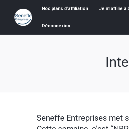
Nos plans d’affiliation
Je m’affilie à S
Nos plans d’affiliation
Je m’affilie 
Déconnexion
Déconnexion
Int
Seneffe Entreprises met 
Cette semaine, c’est “NBR