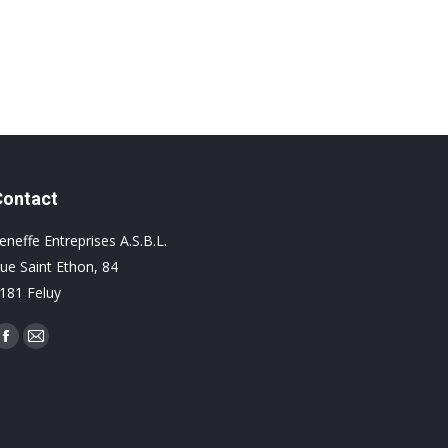
Contact
eneffe Entreprises A.S.B.L.
ue Saint Ethon, 84
181 Feluy
rouvez nous sur :
Facebook
Mail