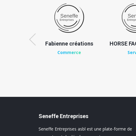
u Scailteur
Fabienne créations
HORSE FAC
merce
Commerce
Ser
Seneffe Entreprises
Seneffe Entreprises asbl est une plate-forme de