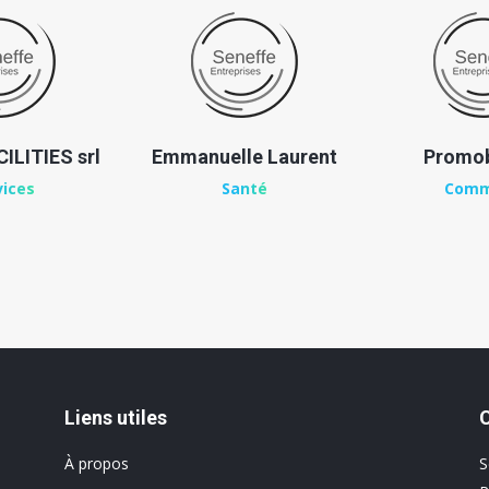
ILITIES srl
Emmanuelle Laurent
Promob
vices
Santé
Comm
Liens utiles
À propos
S