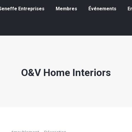
eneffe Entreprises
Membres
Événements
Emp
à Seneffe Entreprises
Membres
Événements
E
O&V Home Interiors