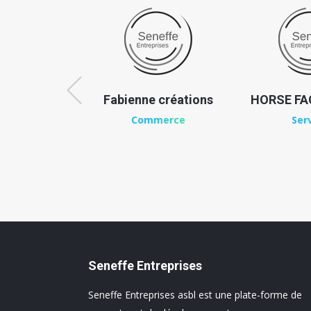
u Scailteur
Fabienne créations
HORSE FAC
merce
Commerce
Ser
Seneffe Entreprises
Seneffe Entreprises asbl est une plate-forme de