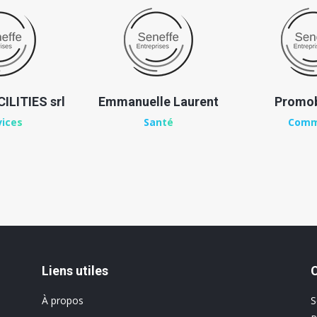
ILITIES srl
Emmanuelle Laurent
Promob
vices
Santé
Comm
Liens utiles
À propos
S