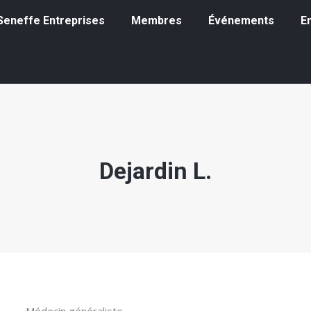
eneffe Entreprises
Membres
Événements
Emp
à Seneffe Entreprises
Membres
Événements
E
Dejardin L.