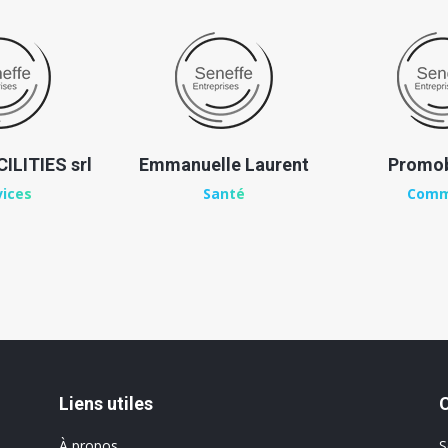
ILITIES srl
Emmanuelle Laurent
Promob
vices
Santé
Comm
Liens utiles
À propos
S