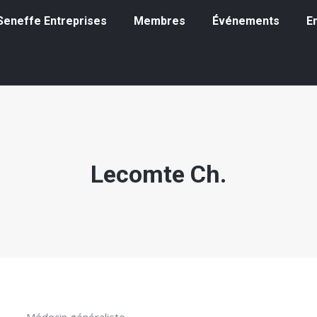
eneffe Entreprises
Membres
Événements
Emp
à Seneffe Entreprises
Membres
Événements
E
Lecomte Ch.