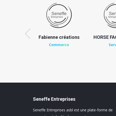
u Scailteur
Fabienne créations
HORSE FAC
merce
Commerce
Ser
Seneffe Entreprises
Seneffe Entreprises asbl est une plate-forme de