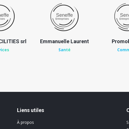
ILITIES srl
Emmanuelle Laurent
Promob
vices
Santé
Comm
Liens utiles
À propos
S